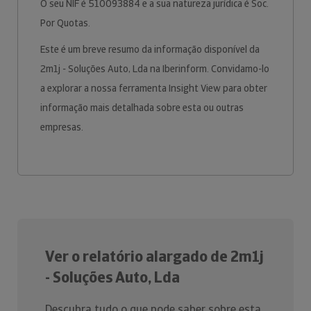
O seu NIF é 510093884 e a sua natureza jurídica é Soc.
Por Quotas.
Este é um breve resumo da informação disponível da
2m1j - Soluções Auto, Lda na Iberinform. Convidamo-lo
a explorar a nossa ferramenta Insight View para obter
informação mais detalhada sobre esta ou outras
empresas.
Ver o relatório alargado de 2m1j
- Soluções Auto, Lda
Descubra tudo o que pode saber sobre esta