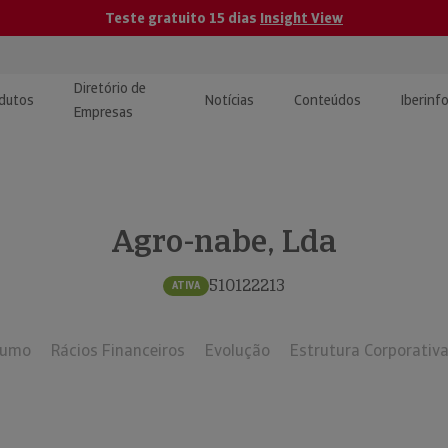
Teste gratuito 15 dias
Insight View
Diretório de
dutos
Notícias
Conteúdos
Iberinf
Empresas
uções de Integração de
ormação Internacional
teúdo para jornalistas
dos
Agro-nabe, Lda
tactos
atórios e Monitorização de
carregáveis | Estudos e
presas
ografias
510122213
ATIVA
uperação de Créditos
sumo
Rácios Financeiros
Evolução
Estrutura Corporativ