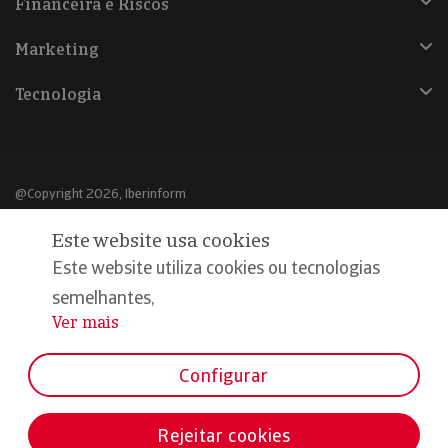
Financeira e Riscos
Marketing
Tecnologia
@Copyright 2026, Iberinform
Este website usa cookies
Aviso legal
Este website utiliza cookies ou tecnologias
Política de cookies
semelhantes,
Declaração de privacidade
Ver mais
...
Compromisso qualidade e segurança
Configurar
Rejeitar cookies