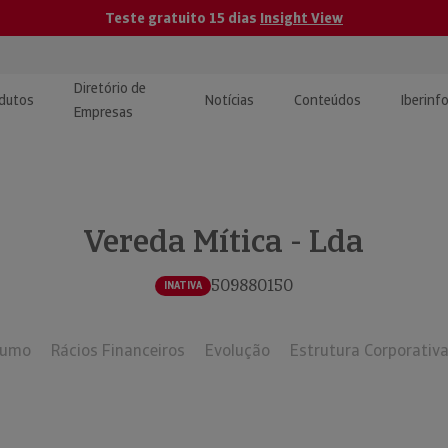
Teste gratuito 15 dias
Insight View
Diretório de
dutos
Notícias
Conteúdos
Iberinf
Empresas
uções de Integração de
ormação Internacional
teúdo para jornalistas
dos
Vereda Mítica - Lda
tactos
atórios e Monitorização de
carregáveis | Estudos e
presas
ografias
509880150
INATIVA
uperação de Créditos
sumo
Rácios Financeiros
Evolução
Estrutura Corporativ