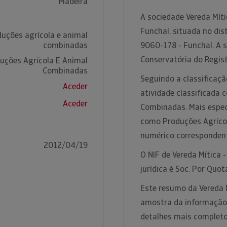
Madeira
A sociedade Vereda Míti
Funchal, situada no dis
uções agrícola e animal
combinadas
9060-178 - Funchal. A 
Conservatória do Regist
uções Agrícola E Animal
Combinadas
Seguindo a classificaçã
Aceder
atividade classificada
Aceder
Combinadas. Mais especi
como Produções Agríco
numérico corresponden
2012/04/19
O NIF de Vereda Mítica 
jurídica é Soc. Por Quot
Este resumo da Vereda 
amostra da informação t
detalhes mais completo