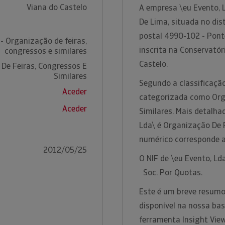
Viana do Castelo
A empresa \eu Evento, 
De Lima, situada no dis
postal 4990-102 - Pont
- Organização de feiras,
inscrita na Conservatór
congressos e similares
Castelo.
De Feiras, Congressos E
Similares
Segundo a classificação
Aceder
categorizada como Org
Aceder
Similares. Mais detalha
Lda\ é Organização De F
numérico corresponde 
2012/05/25
O NIF de \eu Evento, Ld
Soc. Por Quotas.
Este é um breve resumo
disponível na nossa ba
ferramenta Insight Vie