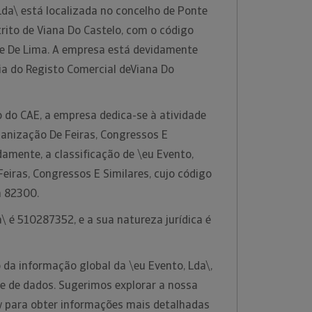
Lda\ está localizada no concelho de Ponte
trito de Viana Do Castelo, com o código
e De Lima. A empresa está devidamente
ia do Registo Comercial deViana Do
 do CAE, a empresa dedica-se à atividade
anização De Feiras, Congressos E
damente, a classificação de \eu Evento,
eiras, Congressos E Similares, cujo código
a 82300.
a\ é 510287352, e a sua natureza jurídica é
 da informação global da \eu Evento, Lda\,
se de dados. Sugerimos explorar a nossa
w para obter informações mais detalhadas