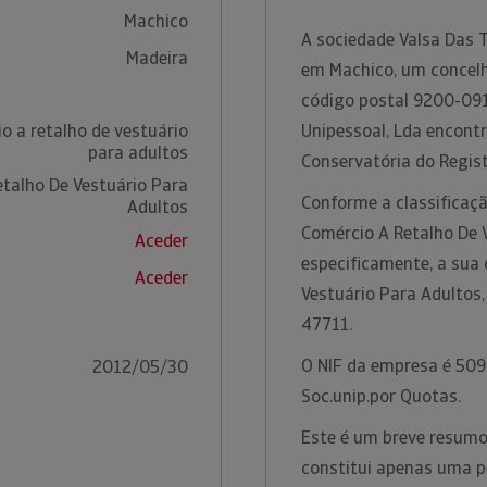
Machico
A sociedade Valsa Das T
Madeira
em Machico, um concelh
código postal 9200-091
o a retalho de vestuário
Unipessoal, Lda encont
para adultos
Conservatória do Regist
talho De Vestuário Para
Conforme a classificaçã
Adultos
Comércio A Retalho De 
Aceder
especificamente, a sua 
Aceder
Vestuário Para Adultos
47711.
O NIF da empresa é 509
2012/05/30
Soc.unip.por Quotas.
Este é um breve resumo 
constitui apenas uma p