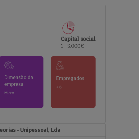
comerciais e analisar o risco de incumprimento dos
seus clientes.
Capital social
1 - 5.000€
Dimensão da
Empregados
empresa
< 6
Micro
orias - Unipessoal, Lda