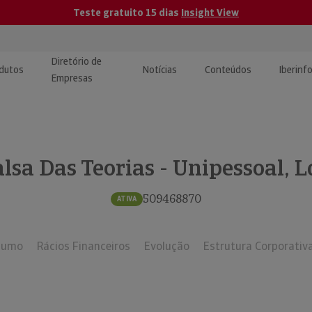
Teste gratuito 15 dias
Insight View
Diretório de
dutos
Notícias
Conteúdos
Iberinf
Empresas
uções de Integração de
ormação Internacional
teúdo para jornalistas
dos
lsa Das Teorias - Unipessoal, 
tactos
atórios e Monitorização de
carregáveis | Estudos e
presas
ografias
509468870
ATIVA
uperação de Créditos
sumo
Rácios Financeiros
Evolução
Estrutura Corporativ