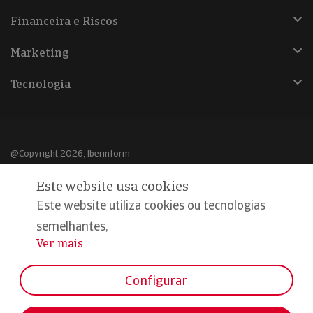
Financeira e Riscos
Marketing
Tecnologia
@Copyright 2026, Iberinform
Este website usa cookies
Aviso legal
Este website utiliza cookies ou tecnologias
Política de cookies
semelhantes,
Declaração de privacidade
Ver mais
...
Compromisso qualidade e segurança
Configurar