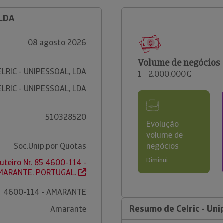
 LDA
08 agosto 2026
Volume de negócios
ELRIC - UNIPESSOAL, LDA
1 - 2.000.000€
ELRIC - UNIPESSOAL, LDA
510328520
Evolução
volume de
Soc.Unip.por Quotas
negócios
Diminui
Outeiro Nr. 85 4600-114 -
MARANTE. PORTUGAL.
4600-114 - AMARANTE
Resumo de Celric - Uni
Amarante