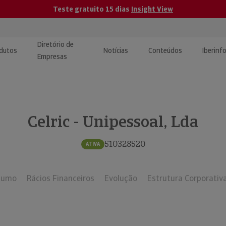
Teste gratuito 15 dias
Insight View
Diretório de
dutos
Notícias
Conteúdos
Iberinf
Empresas
uções de Integração de
ormação Internacional
teúdo para jornalistas
dos
Celric - Unipessoal, Lda
tactos
atórios e Monitorização de
carregáveis | Estudos e
presas
ografias
510328520
ATIVA
uperação de Créditos
sumo
Rácios Financeiros
Evolução
Estrutura Corporativ