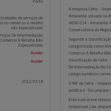
Porto
A empresa Celric - Unip
Amarante, situada no di
tividades de serviços de
o no comércio a retalho
4600-114 - Amarante. A
não especializado
Conservatória do Regis
erviços De Intermediação
Segundo a classificação
 Comércio A Retalho Não
Especializado
categorizada como Ativ
Aceder
Comércio A Retalho Não
classificação de Celric 
Aceder
De Intermediação No Co
código numérico corre
2012/07/18
O NIF de Celric - Unipe
jurídica é Soc.unip.por
Este é um breve resumo 
Unipessoal, Lda, dispon