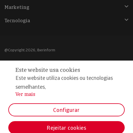
Marketing
Tecnologia
@Copyright 2026, Iberinform
Aviso legal
Este website usa cookies
Política de cookies
Este website utiliza cookies ou tecnologias
Declaração de privacidade
semelhantes,
Ver mais
...
Compromisso qualidade e segurança
Configurar
Rejeitar cookies