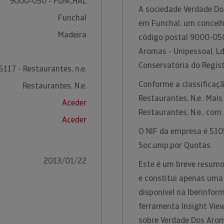
9000-050 - FUNCHAL
A sociedade Verdade Do
Funchal
em Funchal, um concelho
Madeira
código postal 9000-050
Aromas - Unipessoal, L
Conservatória do Regist
6117 - Restaurantes, n.e.
Conforme a classificaçã
Restaurantes, N.e.
Restaurantes, N.e.. Mais
Aceder
Restaurantes, N.e., co
Aceder
O NIF da empresa é 5105
Soc.unip.por Quotas.
2013/01/22
Este é um breve resumo
e constitui apenas uma
disponível na Iberinfo
ferramenta Insight Vie
sobre Verdade Dos Arom