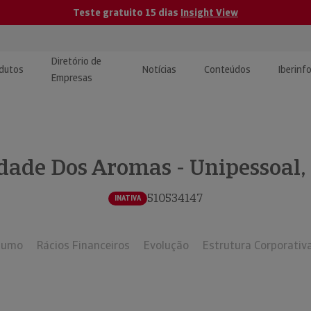
Teste gratuito 15 dias
Insight View
Diretório de
dutos
Notícias
Conteúdos
Iberinf
Empresas
uções de Integração de
ormação Internacional
teúdo para jornalistas
dos
dade Dos Aromas - Unipessoal,
tactos
atórios e Monitorização de
carregáveis | Estudos e
presas
ografias
510534147
INATIVA
uperação de Créditos
sumo
Rácios Financeiros
Evolução
Estrutura Corporativ