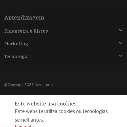
Aprendizagem
Financeira e Riscos
Marketing
Tecnologia
@Copyright 2026, Iberinform
Aviso legal
Este website usa cookies
Política de cookies
Este website utiliza cookies ou tecnologias
Declaração de privacidade
semelhantes,
Ver mais
...
Compromisso qualidade e segurança