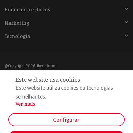
Financeira e Riscos
Marketing
Tecnologia
@Copyright 2026, Iberinform
Este website usa cookies
Aviso legal
Este website utiliza cookies ou tecnologias
Política de cookies
semelhantes,
Declaração de privacidade
Ver mais
...
Compromisso qualidade e segurança
Configurar