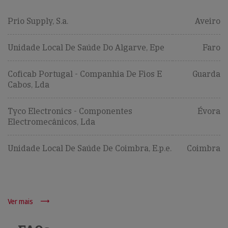
Prio Supply, S.a.
Aveiro
Unidade Local De Saúde Do Algarve, Epe
Faro
Coficab Portugal - Companhia De Fios E
Guarda
Cabos, Lda
Tyco Electronics - Componentes
Évora
Electromecânicos, Lda
Unidade Local De Saúde De Coimbra, E.p.e.
Coimbra
Ver mais