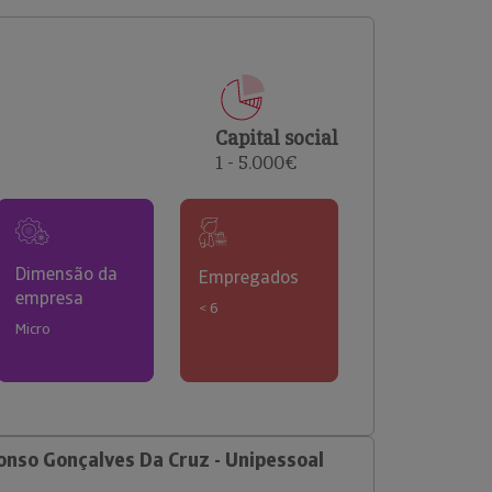
comerciais e analisar o risco de incumprimento dos
seus clientes.
Capital social
1 - 5.000€
Dimensão da
Empregados
empresa
< 6
Micro
nso Gonçalves Da Cruz - Unipessoal