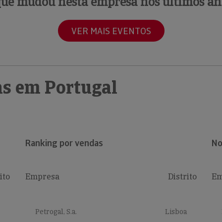
que mudou nesta empresa nos últimos an
VER MAIS EVENTOS
s em Portugal
Ranking por vendas
No
ito
Empresa
Distrito
Em
Petrogal, S.a.
Lisboa