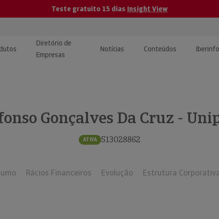
Teste gratuito 15 dias
Insight View
Diretório de
dutos
Notícias
Conteúdos
Iberinf
Empresas
uções de Integração de
ormação Internacional
teúdo para jornalistas
dos
onso Gonçalves Da Cruz - Uni
tactos
atórios e Monitorização de
carregáveis | Estudos e
presas
ografias
513028862
ATIVA
uperação de Créditos
sumo
Rácios Financeiros
Evolução
Estrutura Corporativ