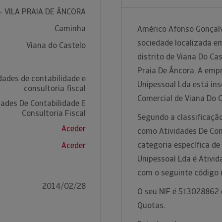
- VILA PRAIA DE ÂNCORA
Caminha
Américo Afonso Gonçalv
sociedade localizada e
Viana do Castelo
distrito de Viana Do Ca
Praia De Âncora. A emp
dades de contabilidade e
Unipessoal Lda está ins
consultoria fiscal
Comercial de Viana Do 
dades De Contabilidade E
Consultoria Fiscal
Segundo a classificação
Aceder
como Atividades De Cont
categoria específica d
Aceder
Unipessoal Lda é Ativid
com o seguinte código
2014/02/28
O seu NIF é 513028862 e
Quotas.