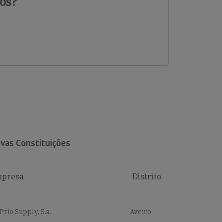
os?
vas Constituições
presa
Distrito
Prio Supply, S.a.
Aveiro