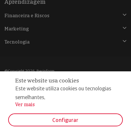
Aprendizagem
Financeira e Riscos
Marketing
Tecnologia
@Copyright 2026, Iberinform
Este website usa cookies
Aviso legal
Este website utiliza cookies ou tecnologias
Política de cookies
semelhantes,
Ver mais
...
Declaração de privacidade
Compromisso qualidade e segurança
Configurar