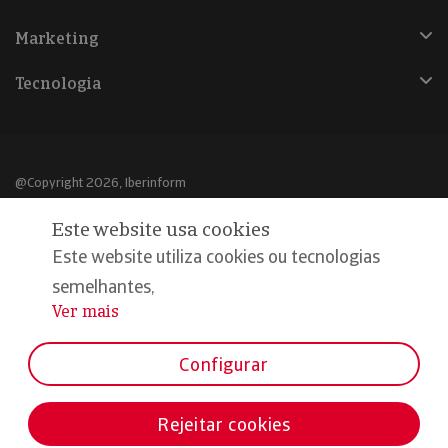
Marketing
Tecnologia
@Copyright 2026, Iberinform
Este website usa cookies
Aviso legal
Este website utiliza cookies ou tecnologias
Política de cookies
semelhantes,
Declaração de privacidade
Ver mais
...
Compromisso qualidade e segurança
Configurar
Rejeitar cookies