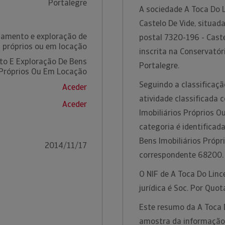
Portalegre
A sociedade A Toca Do L
Castelo De Vide, situad
damento e exploração de
postal 7320-196 - Cast
s próprios ou em locação
inscrita na Conservatór
o E Exploração De Bens
Portalegre.
 Próprios Ou Em Locação
Seguindo a classificaçã
Aceder
atividade classificada
Aceder
Imobiliários Próprios O
categoria é identifica
Bens Imobiliários Próp
2014/11/17
correspondente 68200
O NIF de A Toca Do Linc
jurídica é Soc. Por Quot
Este resumo da A Toca 
amostra da informação t