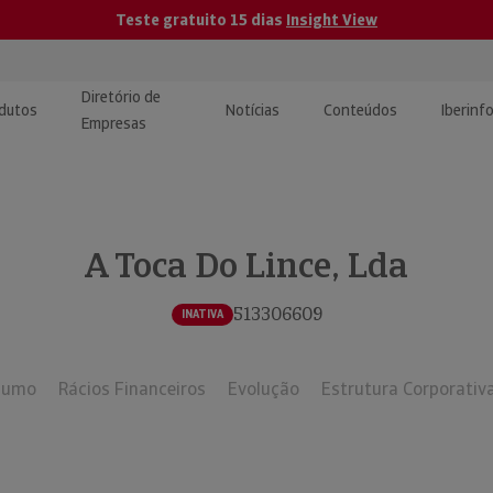
Teste gratuito 15 dias
Insight View
Diretório de
dutos
Notícias
Conteúdos
Iberinf
Empresas
uções de Integração de
ormação Internacional
teúdo para jornalistas
dos
A Toca Do Lince, Lda
tactos
atórios e Monitorização de
carregáveis | Estudos e
presas
ografias
513306609
INATIVA
uperação de Créditos
sumo
Rácios Financeiros
Evolução
Estrutura Corporativ