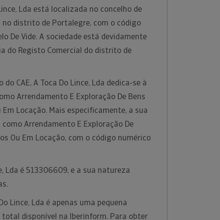
ince, Lda está localizada no concelho de
a no distrito de Portalegre, com o código
elo De Vide. A sociedade está devidamente
ia do Registo Comercial do distrito de
o do CAE, A Toca Do Lince, Lda dedica-se à
 como Arrendamento E Exploração De Bens
u Em Locação. Mais especificamente, a sua
da como Arrendamento E Exploração De
rios Ou Em Locação, com o código numérico
.
e, Lda é 513306609, e a sua natureza
as.
Do Lince, Lda é apenas uma pequena
otal disponível na Iberinform. Para obter