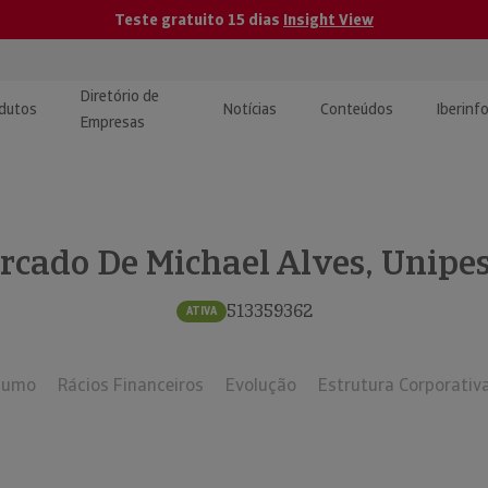
Teste gratuito 15 dias
Insight View
Diretório de
dutos
Notícias
Conteúdos
Iberinf
Empresas
uções de Integração de
ormação Internacional
teúdo para jornalistas
dos
rcado De Michael Alves, Unipes
tactos
atórios e Monitorização de
carregáveis | Estudos e
presas
ografias
513359362
ATIVA
uperação de Créditos
sumo
Rácios Financeiros
Evolução
Estrutura Corporativ