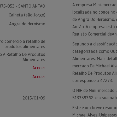
A empresa Mini-mercado
875-053 - SANTO ANTÃO
localizada no concelho 
Calheta (são Jorge)
de Angra Do Heroísmo, 
Angra do Heroísmo
Antão. A empresa está 
Registo Comercial deA
ro comércio a retalho de
Segundo a classificação
produtos alimentares
categorizada como Out
o A Retalho De Produtos
Alimentares. Mais detal
Alimentares
mercado De Michael Alv
Aceder
Retalho De Produtos Al
Aceder
corresponde a 47273.
O NIF de Mini-mercado D
513359362, e a sua nat
2015/01/09
Este é um breve resumo
Michael Alves, Unipesso