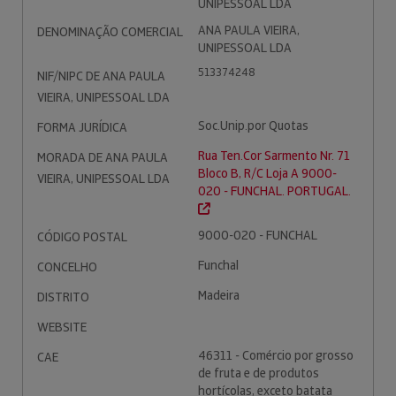
UNIPESSOAL LDA
ANA PAULA VIEIRA,
DENOMINAÇÃO COMERCIAL
UNIPESSOAL LDA
513374248
NIF/NIPC DE ANA PAULA
VIEIRA, UNIPESSOAL LDA
Soc.Unip.por Quotas
FORMA JURÍDICA
Rua Ten.Cor Sarmento Nr. 71
MORADA DE ANA PAULA
Bloco B, R/C Loja A 9000-
VIEIRA, UNIPESSOAL LDA
020 - FUNCHAL. PORTUGAL.
9000-020 - FUNCHAL
CÓDIGO POSTAL
Funchal
CONCELHO
Madeira
DISTRITO
WEBSITE
46311 - Comércio por grosso
CAE
de fruta e de produtos
hortícolas, exceto batata