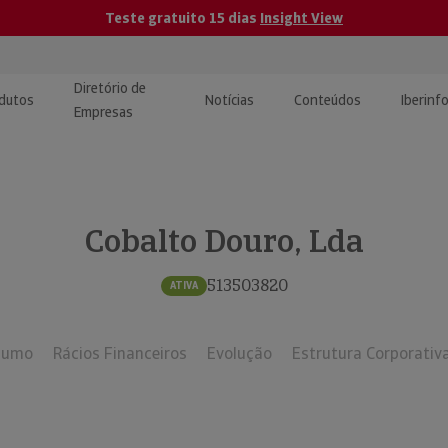
Teste gratuito 15 dias
Insight View
Diretório de
dutos
Notícias
Conteúdos
Iberinf
Empresas
uções de Integração de
ormação Internacional
teúdo para jornalistas
dos
Cobalto Douro, Lda
tactos
atórios e Monitorização de
carregáveis | Estudos e
presas
ografias
513503820
ATIVA
uperação de Créditos
sumo
Rácios Financeiros
Evolução
Estrutura Corporativ