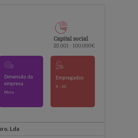
comerciais e analisar o risco de incumprimento dos
seus clientes.
Capital social
25.001 - 100.000€
Dimensão da
Empregados
empresa
6 - 10
Micro
uro, Lda