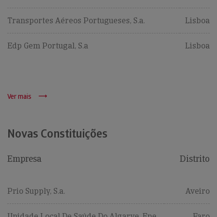
Transportes Aéreos Portugueses, S.a.
Lisboa
Edp Gem Portugal, S.a
Lisboa
Ver mais
Novas Constituições
Empresa
Distrito
Prio Supply, S.a.
Aveiro
Unidade Local De Saúde Do Algarve, Epe
Faro