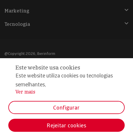
Marketing
Tecnologia
@Copyright 2026, Iberinform
Este website usa cookies
Aviso legal
Este website utiliza cookies ou tecnologias
Política de cookies
semelhantes,
Declaração de privacidade
Ver mais
...
Compromisso qualidade e segurança
Configurar
Rejeitar cookies