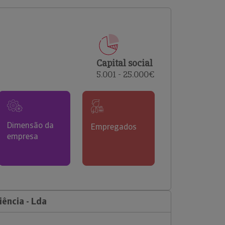
comerciais e analisar o risco de incumprimento dos
seus clientes.
Capital social
5.001 - 25.000€
Dimensão da
Empregados
empresa
ência - Lda