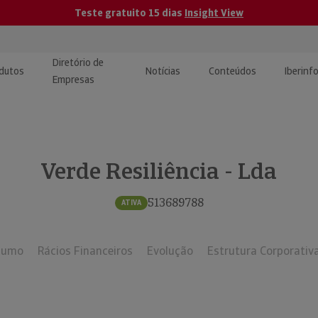
Teste gratuito 15 dias
Insight View
Diretório de
dutos
Notícias
Conteúdos
Iberinf
Empresas
uções de Integração de
ormação Internacional
teúdo para jornalistas
dos
Verde Resiliência - Lda
tactos
atórios e Monitorização de
carregáveis | Estudos e
presas
ografias
513689788
ATIVA
uperação de Créditos
sumo
Rácios Financeiros
Evolução
Estrutura Corporativ