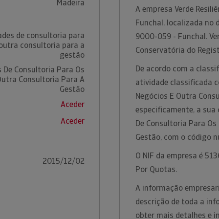
Madeira
A empresa Verde Resiliê
Funchal, localizada no 
ades de consultoria para
9000-059 - Funchal. Ver
outra consultoria para a
Conservatória do Regist
gestão
De acordo com a classif
s De Consultoria Para Os
utra Consultoria Para A
atividade classificada 
Gestão
Negócios E Outra Consu
Aceder
especificamente, a sua 
Aceder
De Consultoria Para Os
Gestão, com o código 
O NIF da empresa é 5136
2015/12/02
Por Quotas.
A informação empresaria
descrição de toda a inf
obter mais detalhes e 