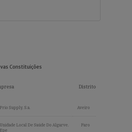
vas Constituições
presa
Distrito
Prio Supply, S.a.
Aveiro
Unidade Local De Saúde Do Algarve,
Faro
Epe