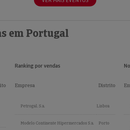
VER MAIS EVENTOS
s em Portugal
Ranking por vendas
No
ito
Empresa
Distrito
Em
Petrogal, S.a.
Lisboa
Modelo Continente Hipermercados S.a.
Porto