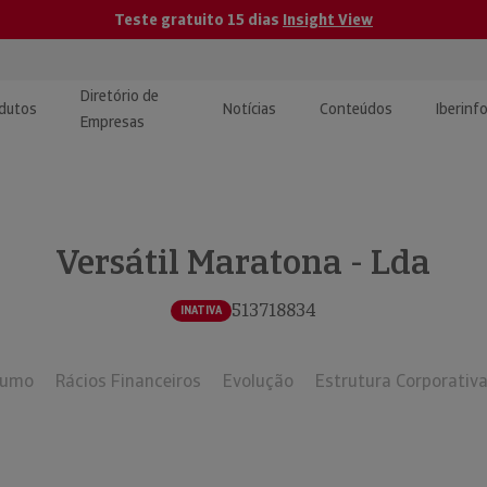
Teste gratuito 15 dias
Insight View
Diretório de
dutos
Notícias
Conteúdos
Iberinf
Empresas
uções de Integração de
ormação Internacional
teúdo para jornalistas
dos
Versátil Maratona - Lda
tactos
atórios e Monitorização de
carregáveis | Estudos e
presas
ografias
513718834
INATIVA
uperação de Créditos
sumo
Rácios Financeiros
Evolução
Estrutura Corporativ