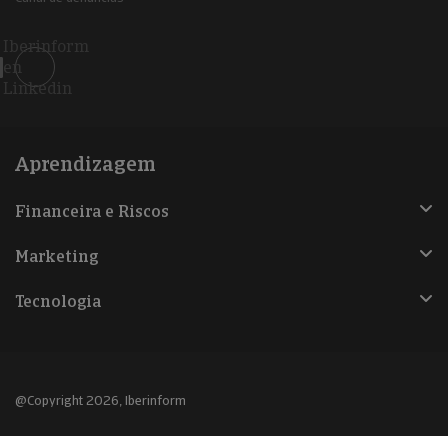
Iberinform
en
Linkedin
Aprendizagem
Financeira e Riscos
Marketing
Tecnologia
@Copyright 2026, Iberinform