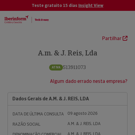
Teste gratuito 15 dias
Insight View
Partilhar
A.m. & J. Reis, Lda
513911073
ATIVA
Algum dado errado nesta empresa?
Dados Gerais de A.M. & J. REIS, LDA
09 agosto 2026
DATA DE ÚLTIMA CONSULTA
A.M. & J. REIS, LDA
RAZÃO SOCIAL
A.M. & J. REIS, LDA
DENOMINAÇÃO COMERCIAL