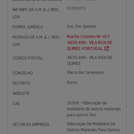
513911073
NIF/NIPC DE A.M. & J. REIS,
LDA
Soc. Por Quotas
FORMA JURÍDICA
Rua Do Cruzeiro Nr. 417
MORADA DE A.M. & J. REIS,
4635-696 - VILA BOA DE
LDA
QUIRES. PORTUGAL.
4635-696 - VILA BOA DE
CÓDIGO POSTAL
QUIRES
Marco De Canaveses
CONCELHO
Porto
DISTRITO
WEBSITE
31006 - Fabricação de
CAE
mobiliário de outros materiais
para outros fins
Fabricação De Mobiliário De
SETOR DA EMPRESA
Outros Materiais Para Outros