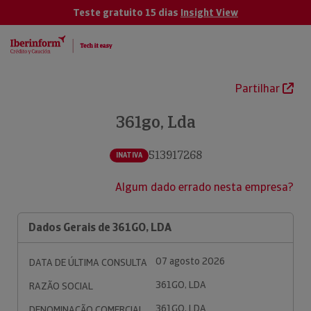
Teste gratuito 15 dias
Insight View
Partilhar
361go, Lda
513917268
INATIVA
Algum dado errado nesta empresa?
Dados Gerais de 361GO, LDA
07 agosto 2026
DATA DE ÚLTIMA CONSULTA
361GO, LDA
RAZÃO SOCIAL
361GO, LDA
DENOMINAÇÃO COMERCIAL