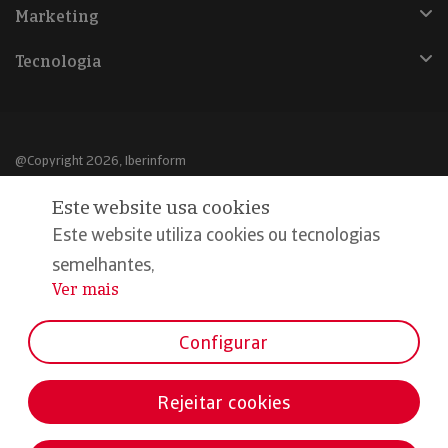
Marketing
Tecnologia
@Copyright 2026, Iberinform
Este website usa cookies
Aviso legal
Este website utiliza cookies ou tecnologias
Política de cookies
semelhantes,
Declaração de privacidade
Ver mais
...
Compromisso qualidade e segurança
Configurar
Rejeitar cookies