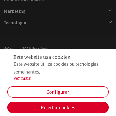
Marketing
Tecnologia
@Copyright 2026, Iberinform
Este website usa cookies
Aviso legal
Este website utiliza cookies ou tecnologias
Política de cookies
semelhantes,
Ver mais
...
Declaração de privacidade
Compromisso qualidade e segurança
Configurar
Rejeitar cookies