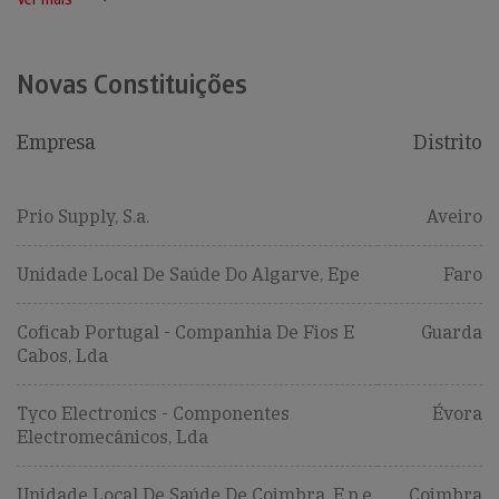
Novas Constituições
Empresa
Distrito
Prio Supply, S.a.
Aveiro
Unidade Local De Saúde Do Algarve, Epe
Faro
Coficab Portugal - Companhia De Fios E
Guarda
Cabos, Lda
Tyco Electronics - Componentes
Évora
Electromecânicos, Lda
Unidade Local De Saúde De Coimbra, E.p.e.
Coimbra