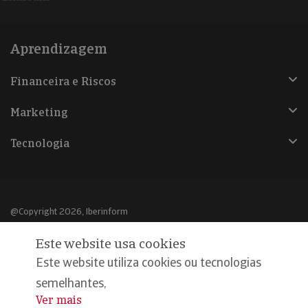
Aprendizagem
Financeira e Riscos
Marketing
Tecnologia
@Copyright 2026, Iberinform
Este website usa cookies
Aviso legal
Este website utiliza cookies ou tecnologias
Política de cookies
semelhantes,
Declaração de privacidade
Ver mais
...