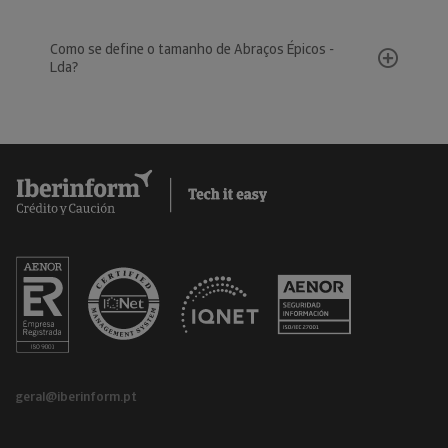
Como se define o tamanho de Abraços Épicos -
Lda?
geral@iberinform.pt