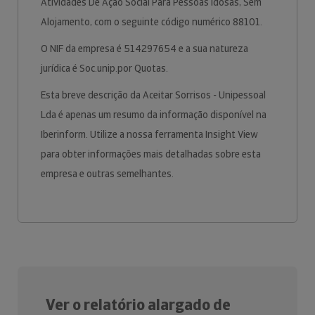
Atividades De Ação Social Para Pessoas Idosas, Sem
Alojamento, com o seguinte código numérico 88101.
O NIF da empresa é 514297654 e a sua natureza
jurídica é Soc.unip.por Quotas.
Esta breve descrição da Aceitar Sorrisos - Unipessoal
Lda é apenas um resumo da informação disponível na
Iberinform. Utilize a nossa ferramenta Insight View
para obter informações mais detalhadas sobre esta
empresa e outras semelhantes.
Ver o relatório alargado de