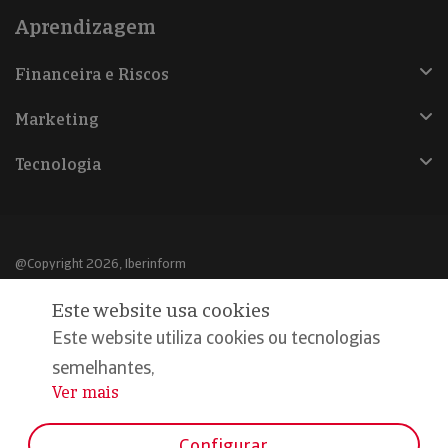
Aprendizagem
Financeira e Riscos
Marketing
Tecnologia
@Copyright 2026, Iberinform
Este website usa cookies
Aviso legal
Este website utiliza cookies ou tecnologias
Política de cookies
semelhantes,
Declaração de privacidade
Ver mais
...
Compromisso qualidade e segurança
Configurar