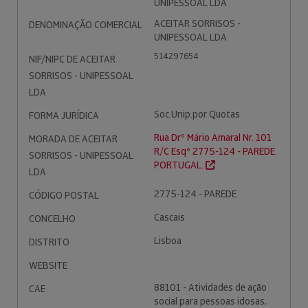
UNIPESSOAL LDA
ACEITAR SORRISOS -
DENOMINAÇÃO COMERCIAL
UNIPESSOAL LDA
514297654
NIF/NIPC DE ACEITAR
SORRISOS - UNIPESSOAL
LDA
Soc.Unip.por Quotas
FORMA JURÍDICA
Rua Drº Mário Amaral Nr. 101
MORADA DE ACEITAR
R/C Esqº 2775-124 - PAREDE.
SORRISOS - UNIPESSOAL
PORTUGAL.
LDA
2775-124 - PAREDE
CÓDIGO POSTAL
Cascais
CONCELHO
Lisboa
DISTRITO
WEBSITE
88101 - Atividades de ação
CAE
social para pessoas idosas,