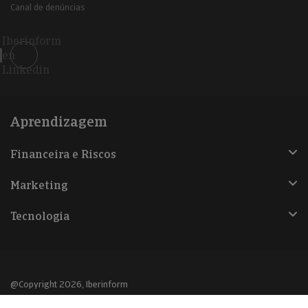
Canal de denúncias
Iberinform
en
Linkedin
Aprendizagem
Financeira e Riscos
Marketing
Tecnologia
@Copyright 2026, Iberinform