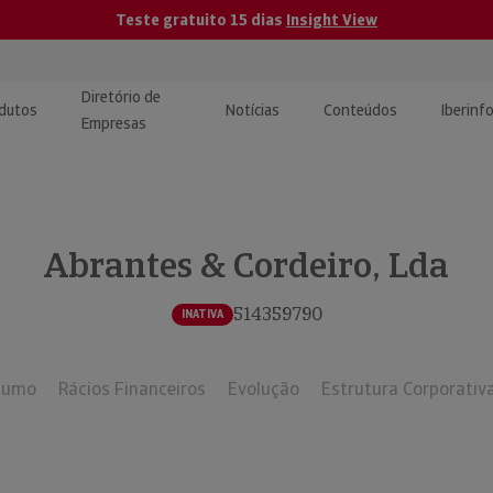
Teste gratuito 15 dias
Insight View
Diretório de
dutos
Notícias
Conteúdos
Iberinf
Empresas
uções de Integração de
ormação Internacional
teúdo para jornalistas
dos
Abrantes & Cordeiro, Lda
tactos
atórios e Monitorização de
carregáveis | Estudos e
presas
ografias
514359790
INATIVA
uperação de Créditos
sumo
Rácios Financeiros
Evolução
Estrutura Corporativ