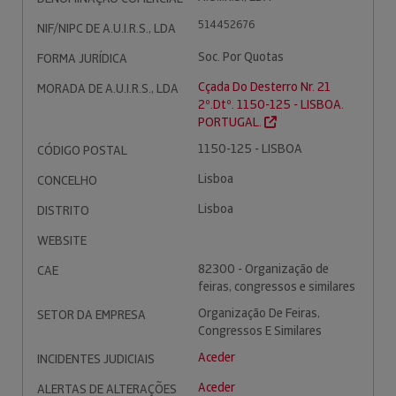
514452676
NIF/NIPC DE A.U.I.R.S., LDA
Soc. Por Quotas
FORMA JURÍDICA
Cçada Do Desterro Nr. 21
MORADA DE A.U.I.R.S., LDA
2º.Dtº. 1150-125 - LISBOA.
PORTUGAL.
1150-125 - LISBOA
CÓDIGO POSTAL
Lisboa
CONCELHO
Lisboa
DISTRITO
WEBSITE
82300 - Organização de
CAE
feiras, congressos e similares
Organização De Feiras,
SETOR DA EMPRESA
Congressos E Similares
Aceder
INCIDENTES JUDICIAIS
Aceder
ALERTAS DE ALTERAÇÕES