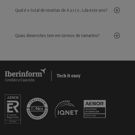
Qual é o total de receitas de A.u.i.r.s., Lda este ano?
Quais dimensões tem em termos de tamanho?