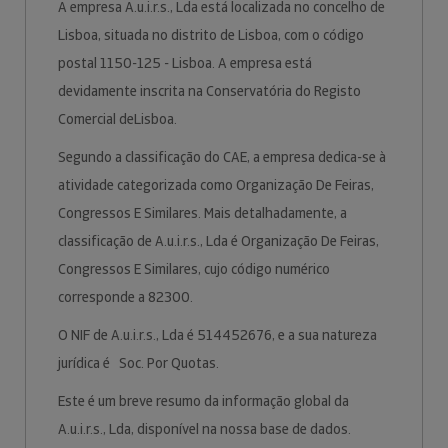
A empresa A.u.i.r.s., Lda está localizada no concelho de
Lisboa, situada no distrito de Lisboa, com o código
postal 1150-125 - Lisboa. A empresa está
devidamente inscrita na Conservatória do Registo
Comercial deLisboa.
Segundo a classificação do CAE, a empresa dedica-se à
atividade categorizada como Organização De Feiras,
Congressos E Similares. Mais detalhadamente, a
classificação de A.u.i.r.s., Lda é Organização De Feiras,
Congressos E Similares, cujo código numérico
corresponde a 82300.
O NIF de A.u.i.r.s., Lda é 514452676, e a sua natureza
jurídica é Soc. Por Quotas.
Este é um breve resumo da informação global da
A.u.i.r.s., Lda, disponível na nossa base de dados.