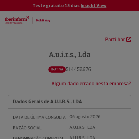
Teste gratuito 15 dias
Insight View
Partilhar
A.u.i.r.s., Lda
514452676
INATIVA
Algum dado errado nesta empresa?
Dados Gerais de A.U.I.R.S., LDA
06 agosto 2026
DATA DE ÚLTIMA CONSULTA
A.U.I.R.S., LDA
RAZÃO SOCIAL
A.U.I.R.S., LDA
DENOMINAÇÃO COMERCIAL