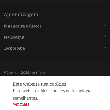
Aprendizagem
Financeira e Riscos
Marketing
Tecnologia
@Copyright 2026, Iberinform
Este website usa cookies
Aviso legal
Este website utiliza cookies ou tecnologias
Política de cookies
semelhantes,
Declaração de privacidade
Ver mais
...
Compromisso qualidade e segurança