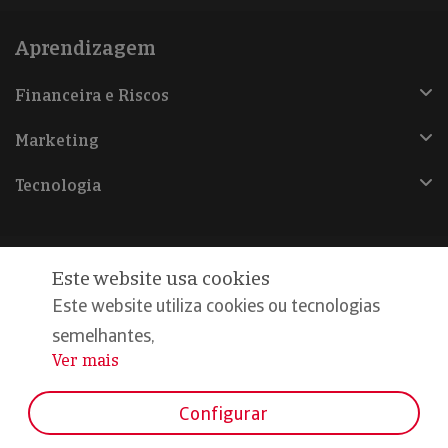
Aprendizagem
Financeira e Riscos
Marketing
Tecnologia
Este website usa cookies
@Copyright 2026, Iberinform
Este website utiliza cookies ou tecnologias
semelhantes,
Aviso legal
Ver mais
...
Política de cookies
Declaração de privacidade
Configurar
Compromisso qualidade e segurança