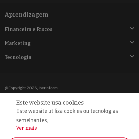
Aprendizagem
Financeira e Riscos
Marketing
Tecnologia
@Copyright 2026, Iberinform
Este website usa cookies
Aviso legal
Este website utiliza cookies ou tecnologias
Política de cookies
semelhantes,
Declaração de privacidade
Ver mais
...
Compromisso qualidade e segurança