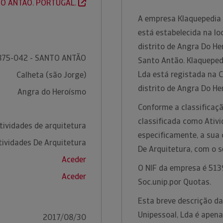
O ANTÃO. PORTUGAL.
A empresa Klaquepedia 
está estabelecida na lo
distrito de Angra Do H
875-042 - SANTO ANTÃO
Santo Antão. Klaquepedi
Lda está registada na 
Calheta (são Jorge)
distrito de Angra Do H
Angra do Heroísmo
Conforme a classificaçã
classificada como Ativi
tividades de arquitetura
especificamente, a sua 
tividades De Arquitetura
De Arquitetura, com o 
Aceder
O NIF da empresa é 513
Aceder
Soc.unip.por Quotas.
Esta breve descrição da
Unipessoal, Lda é apen
2017/08/30