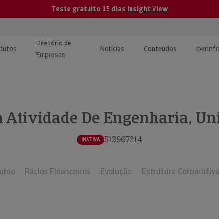
Teste gratuito 15 dias
Insight View
Diretório de
dutos
Notícias
Conteúdos
Iberinf
Empresas
uções de Integração de
ormação Internacional
teúdo para jornalistas
dos
 Atividade De Engenharia, Uni
tactos
atórios e Monitorização de
carregáveis | Estudos e
presas
ografias
513967214
INATIVA
uperação de Créditos
sumo
Rácios Financeiros
Evolução
Estrutura Corporativ