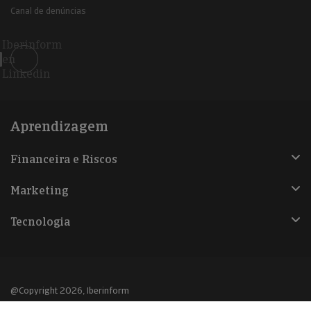
Canal de denúncias
Iberinform
en
Linkedin
Aprendizagem
Financeira e Riscos
Marketing
Tecnologia
@Copyright 2026, Iberinform