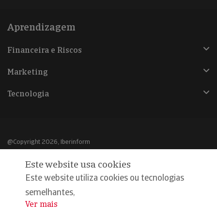
Aprendizagem
Financeira e Riscos
Marketing
Tecnologia
@Copyright 2026, Iberinform
Este website usa cookies
Aviso legal
Este website utiliza cookies ou tecnologias
Política de cookies
semelhantes,
Declaração de privacidade
Ver mais
...
Compromisso qualidade e segurança