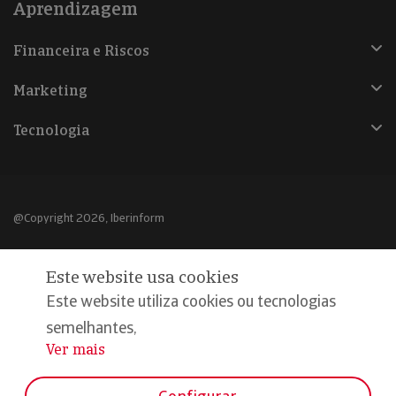
Aprendizagem
Financeira e Riscos
Marketing
Tecnologia
@Copyright 2026, Iberinform
Aviso legal
Este website usa cookies
Política de cookies
Este website utiliza cookies ou tecnologias
Declaração de privacidade
semelhantes,
Ver mais
...
Compromisso qualidade e segurança