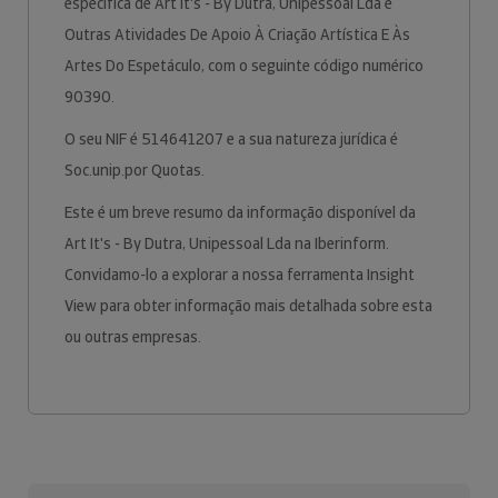
específica de Art It's - By Dutra, Unipessoal Lda é
Outras Atividades De Apoio À Criação Artística E Às
Artes Do Espetáculo, com o seguinte código numérico
90390.
O seu NIF é 514641207 e a sua natureza jurídica é
Soc.unip.por Quotas.
Este é um breve resumo da informação disponível da
Art It's - By Dutra, Unipessoal Lda na Iberinform.
Convidamo-lo a explorar a nossa ferramenta Insight
View para obter informação mais detalhada sobre esta
ou outras empresas.