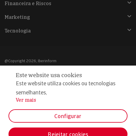
Financeira e Riscos
Marketing
Tecnologia
@Copyright 2026, Iberinform
Este website usa cookies
Aviso legal
Este website utiliza cookies ou tecnologias
Política de cookies
semelhantes,
Declaração de privacidade
Ver mais
...
Compromisso qualidade e segurança
Configurar
Rejeitar cookies