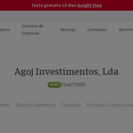
Teste gratuito 15 dias
Insight View
Diretório de
dutos
Notícias
Conteúdos
Iberinf
Empresas
uções de Integração de
ormação Internacional
teúdo para jornalistas
dos
Agoj Investimentos, Lda
tactos
atórios e Monitorização de
carregáveis | Estudos e
presas
ografias
514675900
ATIVA
uperação de Créditos
sumo
Rácios Financeiros
Evolução
Estrutura Corporativ