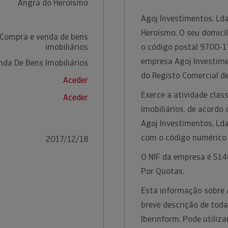
Angra do Heroísmo
Agoj Investimentos, L
Heroísmo. O seu domicí
 Compra e venda de bens
imobiliários
o código postal 9700-1
empresa Agoj Investime
da De Bens Imobiliários
do Registo Comercial d
Aceder
Exerce a atividade cla
Aceder
Imobiliários, de acordo
Agoj Investimentos, Lda
com o código numérico
2017/12/18
O NIF da empresa é 5146
Por Quotas.
Esta informação sobre 
breve descrição de toda
Iberinform. Pode utiliz