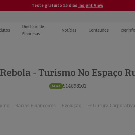
Teste gratuito 15 dias
Insight View
Diretório de
dutos
Notícias
Conteúdos
Iberinf
Empresas
uções de Integração de
ormação Internacional
teúdo para jornalistas
dos
 Rebola - Turismo No Espaço Ru
tactos
atórios e Monitorização de
carregáveis | Estudos e
presas
ografias
514698101
ATIVA
uperação de Créditos
sumo
Rácios Financeiros
Evolução
Estrutura Corporativ