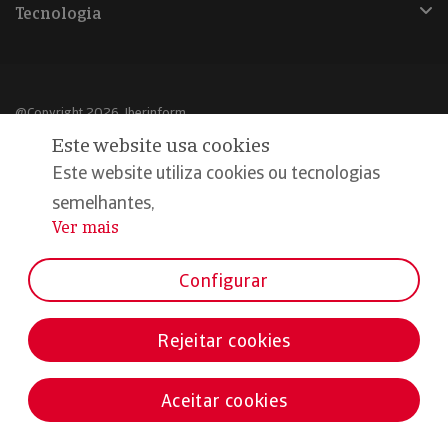
Tecnologia
@Copyright 2026, Iberinform
Este website usa cookies
Aviso legal
Este website utiliza cookies ou tecnologias
Política de cookies
semelhantes,
Ver mais
...
Declaração de privacidade
Compromisso qualidade e segurança
Configurar
Rejeitar cookies
Aceitar cookies