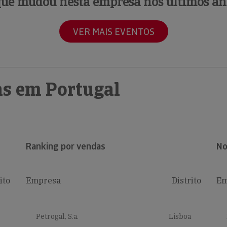
que mudou nesta empresa nos últimos an
VER MAIS EVENTOS
s em Portugal
Ranking por vendas
No
ito
Empresa
Distrito
Em
Petrogal, S.a.
Lisboa