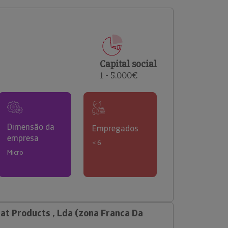
comerciais e analisar o risco de incumprimento dos
seus clientes.
Capital social
1 - 5.000€
Dimensão da
Empregados
empresa
< 6
Micro
t Products , Lda (zona Franca Da