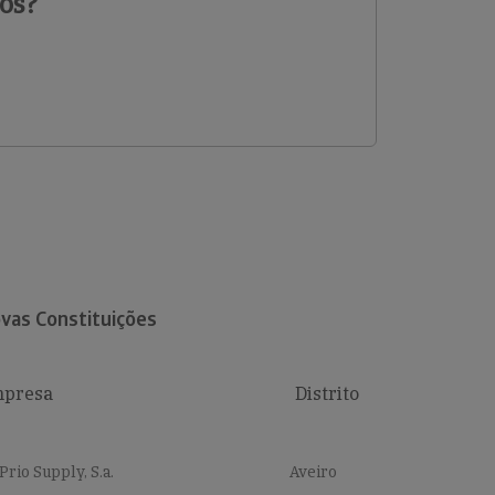
os?
vas Constituições
presa
Distrito
Prio Supply, S.a.
Aveiro