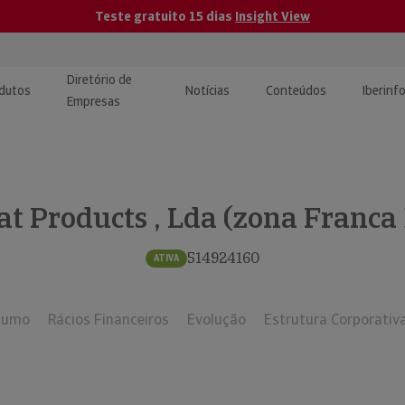
Teste gratuito 15 dias
Insight View
Diretório de
dutos
Notícias
Conteúdos
Iberinf
Empresas
uções de Integração de
ormação Internacional
teúdo para jornalistas
dos
t Products , Lda (zona Franca
tactos
atórios e Monitorização de
carregáveis | Estudos e
presas
ografias
514924160
ATIVA
uperação de Créditos
sumo
Rácios Financeiros
Evolução
Estrutura Corporativ