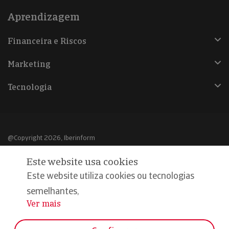
Aprendizagem
Financeira e Riscos
Marketing
Tecnologia
@Copyright 2026, Iberinform
Este website usa cookies
Aviso legal
Este website utiliza cookies ou tecnologias
Política de cookies
semelhantes,
Declaração de privacidade
Ver mais
...
Compromisso qualidade e segurança