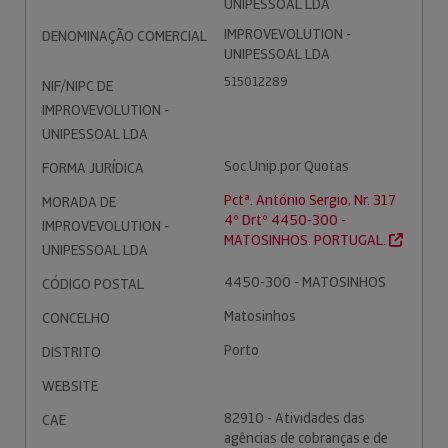
UNIPESSOAL LDA
IMPROVEVOLUTION -
DENOMINAÇÃO COMERCIAL
UNIPESSOAL LDA
515012289
NIF/NIPC DE
IMPROVEVOLUTION -
UNIPESSOAL LDA
Soc.Unip.por Quotas
FORMA JURÍDICA
Pctª. António Sergio, Nr. 317
MORADA DE
4º Drtº 4450-300 -
IMPROVEVOLUTION -
MATOSINHOS. PORTUGAL.
UNIPESSOAL LDA
4450-300 - MATOSINHOS
CÓDIGO POSTAL
Matosinhos
CONCELHO
Porto
DISTRITO
WEBSITE
82910 - Atividades das
CAE
agências de cobranças e de