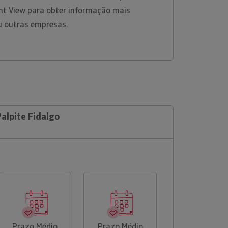
ht View para obter informação mais
u outras empresas.
Palpite Fidalgo
Prazo Médio
Prazo Médio