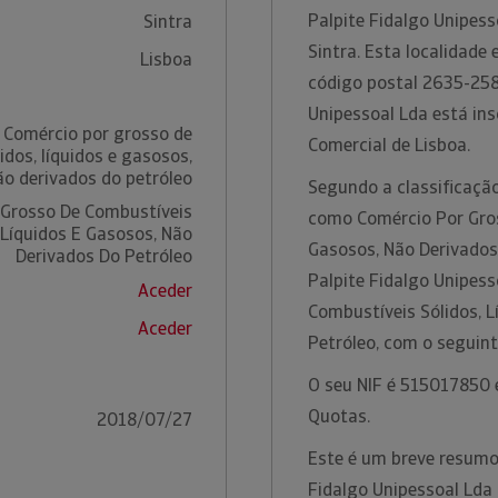
Palpite Fidalgo Unipes
Sintra
Sintra. Esta localidade 
Lisboa
código postal 2635-258
Unipessoal Lda está ins
 Comércio por grosso de
Comercial de Lisboa.
idos, líquidos e gasosos,
ão derivados do petróleo
Segundo a classificação
 Grosso De Combustíveis
como Comércio Por Gros
 Líquidos E Gasosos, Não
Gasosos, Não Derivados 
Derivados Do Petróleo
Palpite Fidalgo Unipes
Aceder
Combustíveis Sólidos, L
Aceder
Petróleo, com o seguin
O seu NIF é 515017850 e
Quotas.
2018/07/27
Este é um breve resumo
Fidalgo Unipessoal Lda 