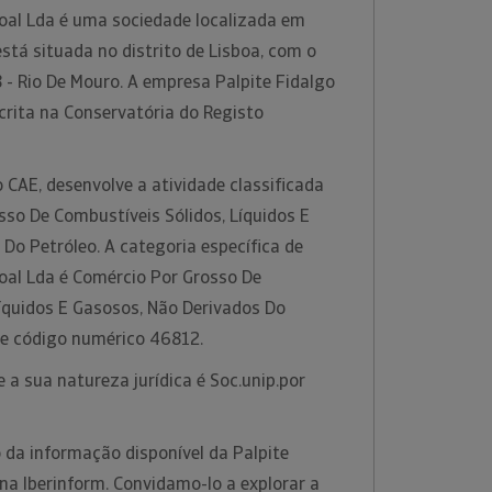
soal Lda é uma sociedade localizada em
está situada no distrito de Lisboa, com o
 - Rio De Mouro. A empresa Palpite Fidalgo
crita na Conservatória do Registo
 CAE, desenvolve a atividade classificada
so De Combustíveis Sólidos, Líquidos E
Do Petróleo. A categoria específica de
soal Lda é Comércio Por Grosso De
íquidos E Gasosos, Não Derivados Do
te código numérico 46812.
 a sua natureza jurídica é Soc.unip.por
 da informação disponível da Palpite
na Iberinform. Convidamo-lo a explorar a