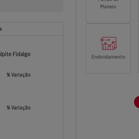
Maneio
a
lpite Fidalgo
Endividamento
% Variação
% Variação