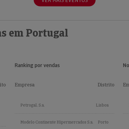
VER MAIS EVENTOS
s em Portugal
Ranking por vendas
No
ito
Empresa
Distrito
Em
Petrogal, S.a.
Lisboa
Modelo Continente Hipermercados S.a.
Porto