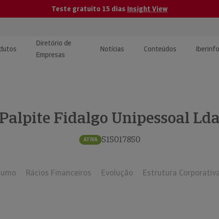
Teste gratuito 15 dias
Insight View
Diretório de
dutos
Notícias
Conteúdos
Iberinf
Empresas
uções de Integração de
ormação Internacional
teúdo para jornalistas
dos
Palpite Fidalgo Unipessoal Ld
tactos
atórios e Monitorização de
carregáveis | Estudos e
presas
ografias
515017850
ATIVA
uperação de Créditos
sumo
Rácios Financeiros
Evolução
Estrutura Corporativ