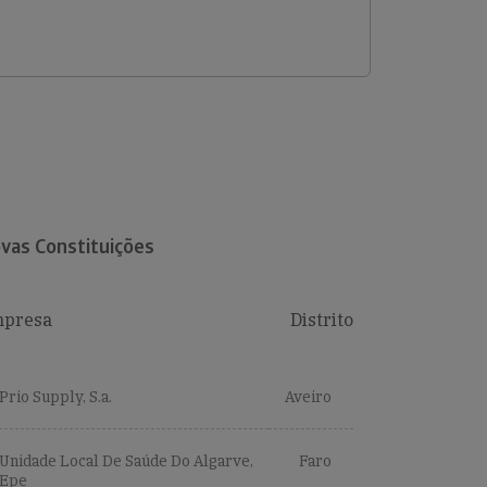
vas Constituições
presa
Distrito
Prio Supply, S.a.
Aveiro
Unidade Local De Saúde Do Algarve,
Faro
Epe