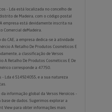
os - Lda está localizada no concelho de
distrito de Madeira, com o código postal
 A empresa está devidamente inscrita na
to Comercial deMadeira.
 do CAE, a empresa dedica-se à atividade
ércio A Retalho De Produtos Cosméticos E
adamente, a classificação de Versos
cio A Retalho De Produtos Cosméticos E De
umérico corresponde a 47750.
s - Lda é 514924055, e a sua natureza
tas.
 da informação global da Versos Heroícos -
a base de dados. Sugerimos explorar a
ht View para obter informações mais