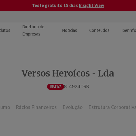
Teste gratuito 15 dias
Insight View
Diretório de
dutos
Notícias
Conteúdos
Iberinf
Empresas
uções de Integração de
ormação Internacional
teúdo para jornalistas
dos
Versos Heroícos - Lda
tactos
atórios e Monitorização de
carregáveis | Estudos e
presas
ografias
514924055
INATIVA
uperação de Créditos
sumo
Rácios Financeiros
Evolução
Estrutura Corporativ