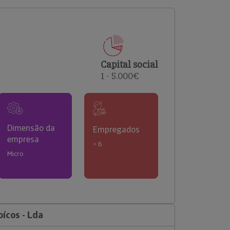
comerciais e analisar o risco de incumprimento dos
seus clientes.
Capital social
1 - 5.000€
Dimensão da
Empregados
empresa
< 6
Micro
ícos - Lda