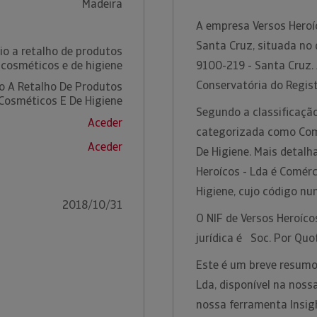
Madeira
A empresa Versos Heroíc
Santa Cruz, situada no 
o a retalho de produtos
cosméticos e de higiene
9100-219 - Santa Cruz.
Conservatória do Regis
o A Retalho De Produtos
Cosméticos E De Higiene
Segundo a classificação
Aceder
categorizada como Com
Aceder
De Higiene. Mais detalh
Heroícos - Lda é Comér
Higiene, cujo código n
2018/10/31
O NIF de Versos Heroíco
jurídica é Soc. Por Quo
Este é um breve resumo
Lda, disponível na noss
nossa ferramenta Insig