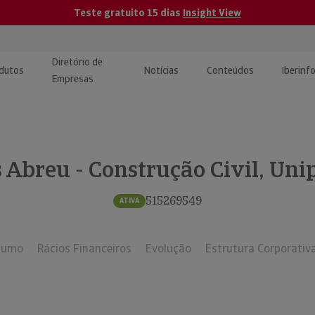
Teste gratuito 15 dias
Insight View
Diretório de
dutos
Notícias
Conteúdos
Iberinf
Empresas
uções de Integração de
ormação Internacional
teúdo para jornalistas
dos
s Abreu - Construção Civil, Uni
tactos
atórios e Monitorização de
carregáveis | Estudos e
presas
ografias
515269549
ATIVA
uperação de Créditos
sumo
Rácios Financeiros
Evolução
Estrutura Corporativ