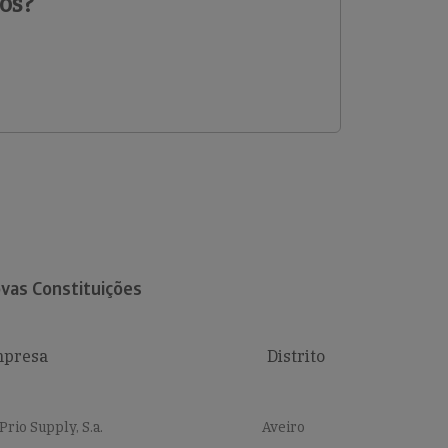
os?
vas Constituições
presa
Distrito
Prio Supply, S.a.
Aveiro