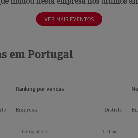
que mudou nesta empresa nos últimos an
VER MAIS EVENTOS
s em Portugal
Ranking por vendas
No
ito
Empresa
Distrito
Em
Petrogal, S.a.
Lisboa